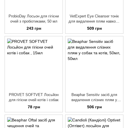
ProbioDay Лосьон для гігієни
VetExpert Eye Cleanser тонік
очей з пробіотиками, 50 мл
для видалення плям навколо
очей для собак та кішок, 100
243 грн
509 грн
мл
PROVET SOFTVET Лосьйон
Beaphar Sensitiv засіб для
для гігієни очей котів і собак
видалення слізних плям у
собак та котів, 50мл
78 грн
506 грн