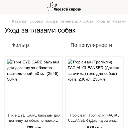
Каталог
Собаки
Уход и гигиена для собак
Уход за глазами
Уход за глазами собак
Фильтр
По популярности
Trixie EYE CARE бальзам для
Tropiclean (Тропіклін) FACIAL
догляду за областю навколо
CLEANSER (Догляд за очима)
очей, 50 мл (2546)
гель для собак і котів, 236мл
209 грн
678 грн