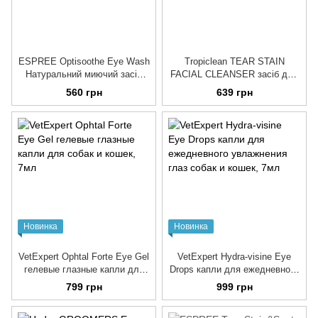
ESPREE Optisoothe Eye Wash
Tropiclean TEAR STAIN
Натуральний миючий засіб
FACIAL CLEANSER засіб для
для очей собак та котів, 118
видалення слізних доріжок
560 грн
639 грн
мл
для собак та котів, 236 мл
Новинка
Новинка
VetExpert Ophtal Forte Eye Gel
VetExpert Hydra-visine Eye
гелевые глазные капли для
Drops капли для ежедневного
собак и кошек
увлажнения глаз собак и
799 грн
999 грн
кошек