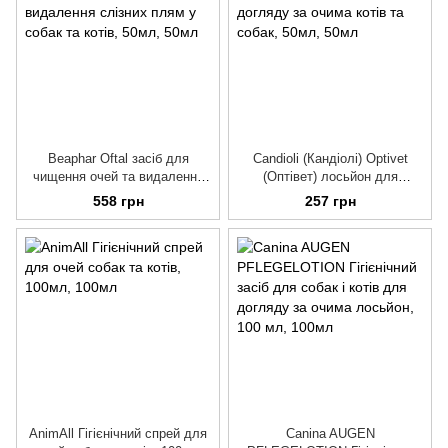
Beaphar Oftal засіб для
Candioli (Кандіолі) Optivet
чищення очей та видалення
(Оптівет) лосьйон для
слізних плям у собак та котів,
догляду за очима котів та
558 грн
257 грн
50мл
собак, 50мл
AnimAll Гігієнічний спрей для
Canina AUGEN