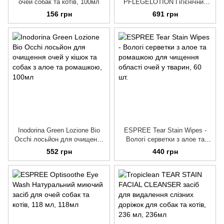
очей собак та котів, 100мл
PFLEGELOTION Гігієнічний
засіб для собак і котів для
156 грн
691 грн
догляду за очима лосьйон,
100 мл
Inodorina Green Lozione Bio
ESPREE Tear Stain Wipes -
Occhi лосьйон для очищення
Вологі серветки з алое та
очей у кішок та собак з алое
ромашкою для чищення
552 грн
440 грн
та ромашкою
області очей у тварин