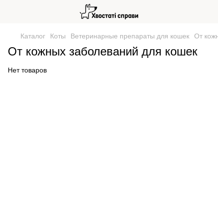
Каталог
Коты
Ветеринарные препараты для кошек
От кож
От кожных заболеваний для кошек
Нет товаров