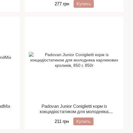
277 грн
Купить
ndMix
Padovan Junior Coniglietti корм із
кокцидіостатиком для молодняка
карликових кроликів, 850 г
211 грн
Купить