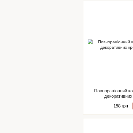
Повнораціонний ко
декоративних 
198 грн