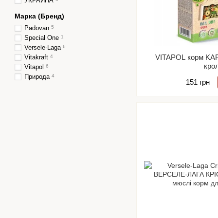
УКРАИНА
Марка (Бренд)
Padovan
5
Special One
1
Versele-Laga
6
VITAPOL корм KA
Vitakraft
4
кро
Vitapol
6
Природа
4
151 грн