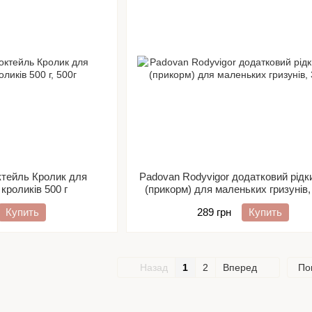
ктейль Кролик для
Padovan Rodyvigor додатковий рідк
кроликів 500 г
(прикорм) для маленьких гризунів,
Купить
289 грн
Купить
Назад
1
2
Вперед
По