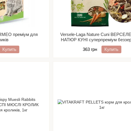
RMEO преміум для
Versele-Laga Nature Cuni ВЕРСЕЛ
ликів
НАТЮР КУНІ суперпреміум беззе
корм для кроликів
Купить
363 грн
Купить