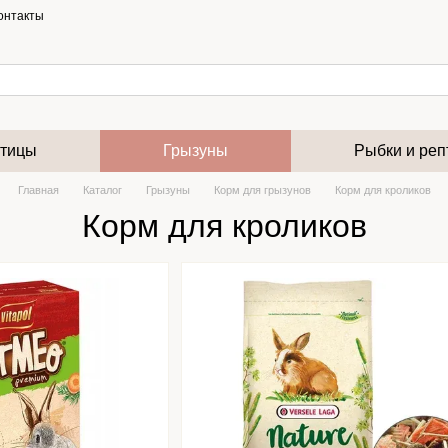
онтакты
тицы
Грызуны
Рыбки и реп
Главная
Каталог
Грызуны
Корм для грызунов
Корм для кроликов
Корм для кроликов