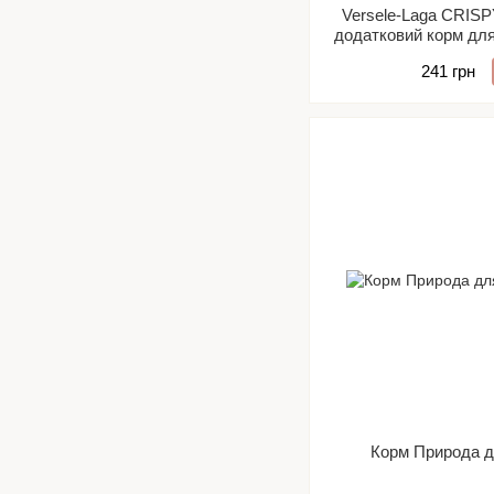
Versele-Laga CRI
додатковий корм для 
6
241 грн
Корм Природа д