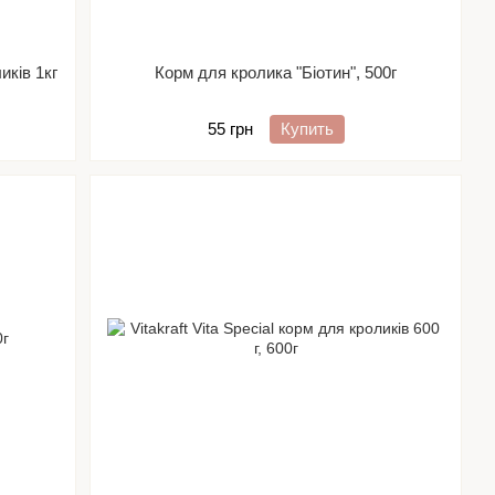
ків 1кг
Корм для кролика "Біотин", 500г
55 грн
Купить