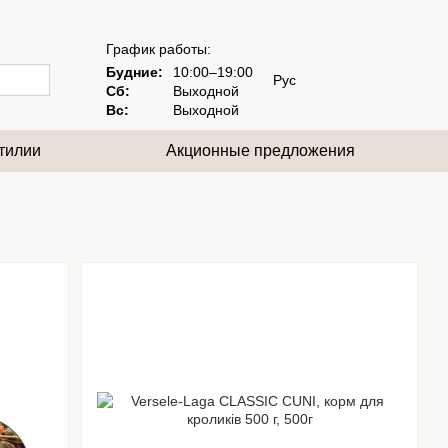
График работы:
Будние:
10:00–19:00
Рус
Сб:
Выходной
Вс:
Выходной
тилии
Акционные предложения