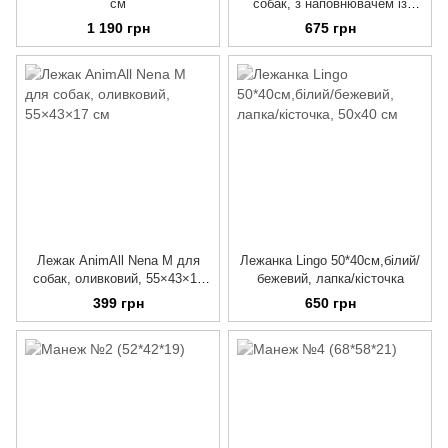
см
собак, з наповнювачем із
флісу, плюш, з лапками, 50
1 190 грн
675 грн
см (синій/бежевий)
Лежак AnimAll Nena M для
Лежанка Lingo 50*40см,білий/
собак, оливковий, 55×43×17
бежевий, лапка/кісточка
см
399 грн
650 грн