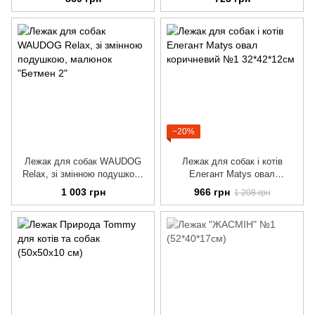
−20%
Лежак для собак WAUDOG
Лежак для собак і котів
Relax, зі змінною подушкою,
Елегант Matys овал
малюнок "Бетмен 2"
коричневий №1 32*42*12см
1 003 грн
966 грн
1 208 грн