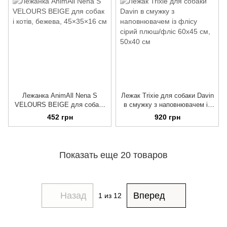
Лежанка AnimAll Nena S
Лежак Trixie для собаки Davin
VELOURS BEIGE для собак і
в смужку з наповнювачем із
котів, бежева, 45×35×16 см
флісу сірий плюш/фліс 60х45
452 грн
920 грн
см
Показать еще 20 товаров
Назад
Вперед
1
из 12