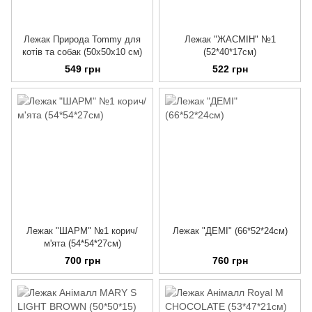
Лежак Природа Tommy для
Лежак "ЖАСМІН" №1
котів та собак (50х50х10 см)
(52*40*17см)
549 грн
522 грн
Лежак "ШАРМ" №1 корич/
Лежак "ДЕМІ" (66*52*24см)
м'ята (54*54*27см)
700 грн
760 грн