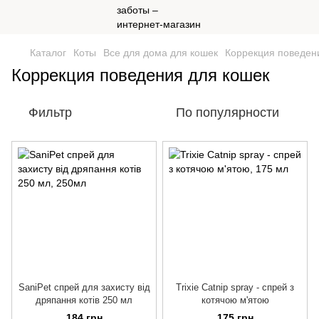
Каталог
Коты
Все для дома для кошек
Коррекция поведен
Коррекция поведения для кошек
Фильтр
По популярности
SaniPet спрей для захисту від
Trixie Catnip spray - спрей з
дряпання котів 250 мл
котячою м'ятою
184 грн
175 грн