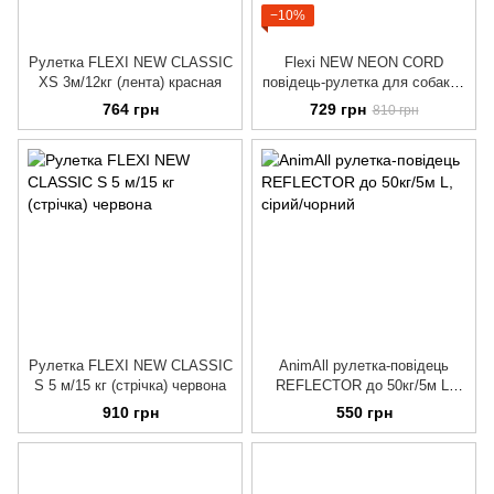
−10%
Рулетка FLEXI NEW CLASSIC
Flexi NEW NEON CORD
XS 3м/12кг (лента) красная
повідець-рулетка для собак M
5м, до 20кг, трос, жовтий
764 грн
729 грн
810 грн
Рулетка FLEXI NEW CLASSIC
AnimAll рулетка-повідець
S 5 м/15 кг (стрічка) червона
REFLECTOR до 50кг/5м L,
сірий/чорний
910 грн
550 грн