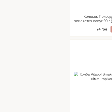
Колосок Природ
хвилястих папуг 90 г 
ко
74 грн