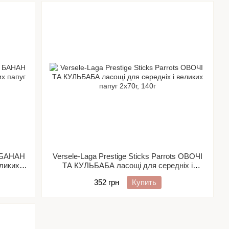
s БАНАН
Versele-Laga Prestige Sticks Parrots ОВОЧІ
еликих
ТА КУЛЬБАБА ласощі для середніх і
великих папуг 2х70г
352 грн
Купить