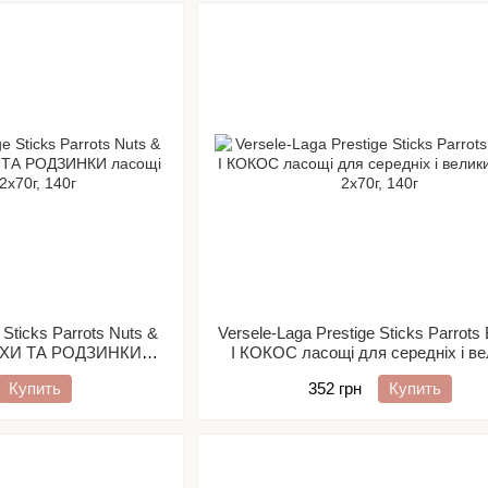
 Sticks Parrots Nuts &
Versele-Laga Prestige Sticks Parrot
ОРІХИ ТА РОДЗИНКИ
І КОКОС ласощі для середніх і в
 папуг 2х70г
папуг 2х70г
Купить
352 грн
Купить