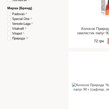
УКРАИНА
Марка (Бренд)
Padovan
8
Special One
6
Versele-Laga
6
Колосок Природ
Vitakraft
8
хвилястих папуг 90 
Vitapol
5
ко
Природа
11
72 грн