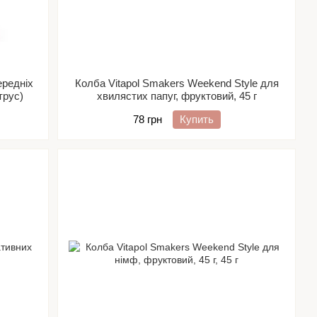
ередніх
Колба Vitapol Smakers Weekend Style для
трус)
хвилястих папуг, фруктовий, 45 г
78 грн
Купить