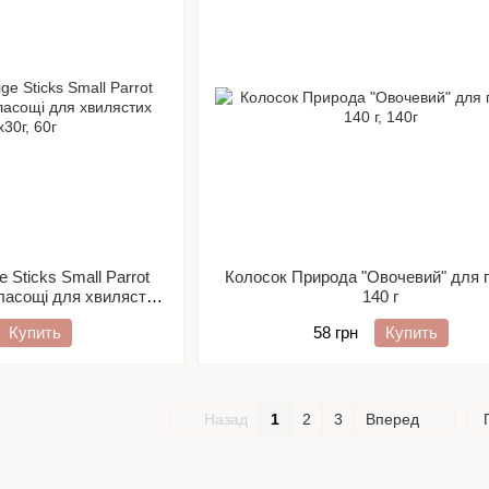
e Sticks Small Parrot
Колосок Природа "Овочевий" для п
асощі для хвилястих
140 г
 2х30г
Купить
58 грн
Купить
Назад
1
2
3
Вперед