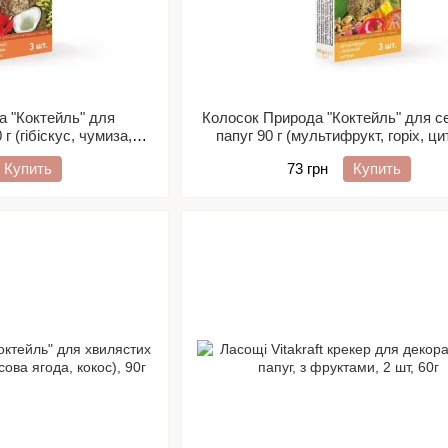
а "Коктейль" для
Колосок Природа "Коктейль" для с
г (гібіскус, чумиза,
папуг 90 г (мультифрукт, горіх, ци
кос)
Купить
73 грн
Купить