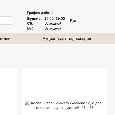
График работы:
Будние:
10:00–19:00
Рус
Сб:
Выходной
Вс:
Выходной
тилии
Акционные предложения