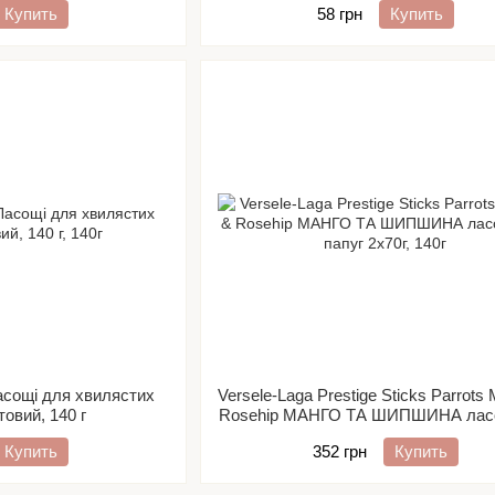
Купить
58 грн
Купить
асощі для хвилястих
Versele-Laga Prestige Sticks Parrots
товий, 140 г
Rosehip МАНГО ТА ШИПШИНА лас
папуг 2х70г
Купить
352 грн
Купить