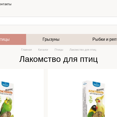
онтакты
тицы
Грызуны
Рыбки и реп
Главная
Каталог
Птицы
Лакомство для птиц
Лакомство для птиц