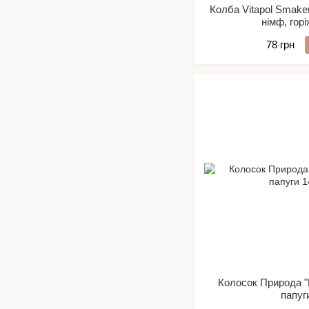
Колба Vitapol Smake
німф, горі
78 грн
Колосок Природа "
папуг