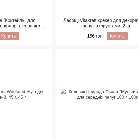
а "Коктейль" для
Ласощі Vitakraft крекер для декор
(сафлор, лісова ягода,
папуг, з фруктами, 2 шт
кос)
Купить
156 грн
Купить