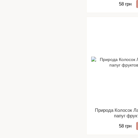
58 грн
Природа Колосок Л
папуг фрук
58 грн