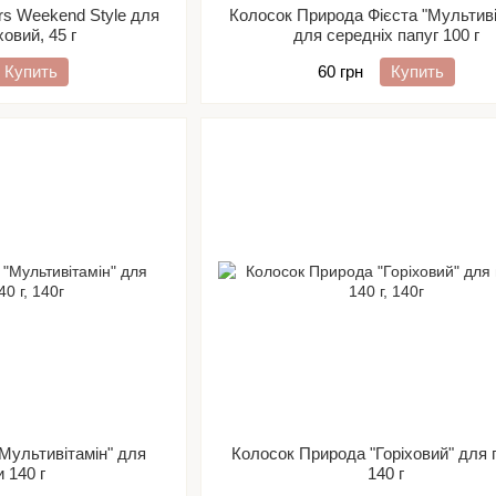
rs Weekend Style для
Колосок Природа Фієста "Мультиві
ховий, 45 г
для середніх папуг 100 г
Купить
60 грн
Купить
Мультивітамін" для
Колосок Природа "Горіховий" для 
и 140 г
140 г