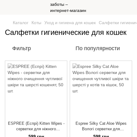
Каталог
Коты
Уход и гигиена для кошек
Салфетки гигиенич
Салфетки гигиенические для кошек
Фильтр
По популярности
ESPREE (Еспрі) Kitten Wipes -
Espree Silky Cat Aloe Wipes
серветки для ніжного
Вологі серветки для
очищення чутливої шкіри та
очищення чутливої шкіри та
599 грн
598 грн