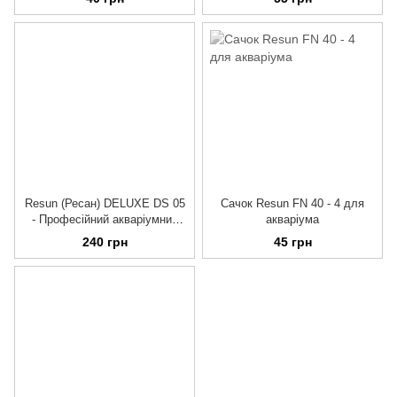
Resun (Ресан) DELUXE DS 05
Сачок Resun FN 40 - 4 для
- Професійний акваріумний
акваріума
скребок, 12,5 см
240 грн
45 грн