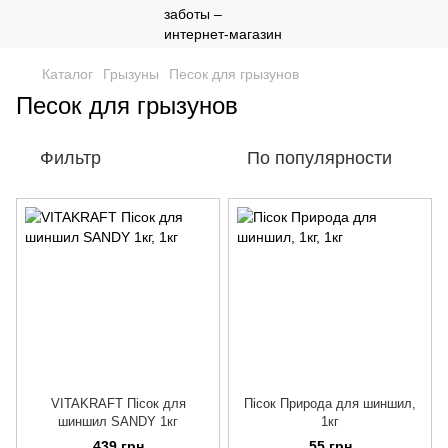
Каталог
Грызуны
Песок для грызунов
Песок для грызунов
Фильтр
По популярности
VITAKRAFT Пісок для
Пісок Природа для шиншил,
шиншил SANDY 1кг
1кг
439 грн
55 грн