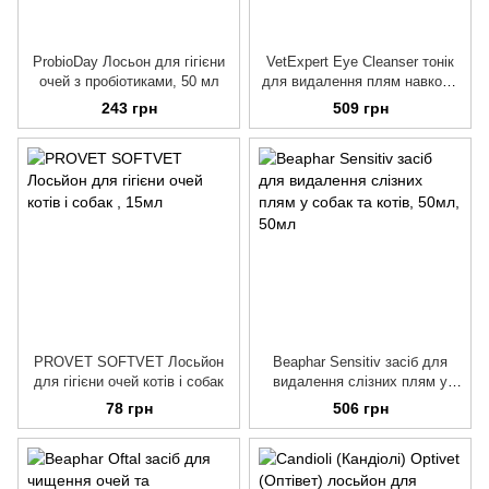
ProbioDay Лосьон для гігієни
VetExpert Eye Cleanser тонік
очей з пробіотиками, 50 мл
для видалення плям навколо
очей для собак та кішок, 100
243 грн
509 грн
мл
PROVET SOFTVET Лосьйон
Beaphar Sensitiv засіб для
для гігієни очей котів і собак
видалення слізних плям у
собак та котів, 50мл
78 грн
506 грн