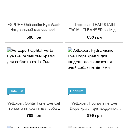
ESPREE Optisoothe Eye Wash
Tropiclean TEAR STAIN
Натуральний миючий засіб
FACIAL CLEANSER засіб для
для очей собак та котів, 118
видалення слізних доріжок
560 грн
639 грн
мл
для собак та котів, 236 мл
Новинка
Новинка
VetExpert Ophtal Forte Eye Gel
VetExpert Hydra-visine Eye
гелеві очні краплі для собак
Drops краплі для щоденного
та котів
зволоження очей собак і котів
799 грн
999 грн