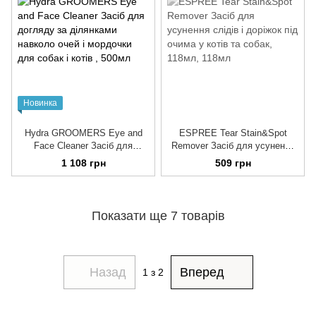
Новинка
Hydra GROOMERS Eye and
ESPREE Tear Stain&Spot
Face Cleaner Засіб для
Remover Засіб для усунення
догляду за ділянками навколо
слідів і доріжок під очима у
1 108 грн
509 грн
очей і мордочки для собак і
котів та собак, 118мл
котів
Показати ще 7 товарів
Назад
Вперед
1
з 2