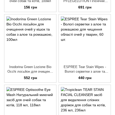
очей собак та котів, 100мл
PFLEGELOTION Гігієнічний
засіб для собак і котів для
156 грн
691 грн
догляду за очима лосьйон,
100 мл
Inodorina Green Lozione Bio
ESPREE Tear Stain Wipes -
Occhi лосьйон для очищення
Вологі серветки з алое та
очей у кішок та собак з алое
ромашкою для чищення
552 грн
440 грн
та ромашкою
області очей у тварин