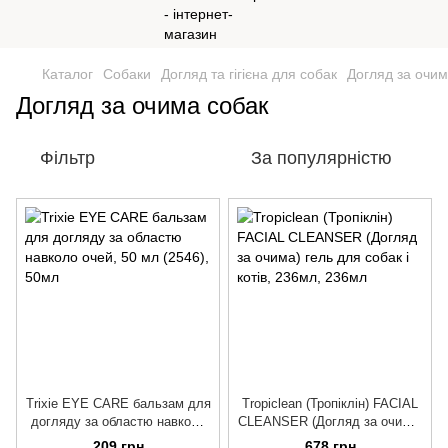
Каталог
Собаки
Догляд та гігієна для собак
Догляд за очим
Догляд за очима собак
Фільтр
За популярністю
Trixie EYE CARE бальзам для
Tropiclean (Тропіклін) FACIAL
догляду за областю навколо
CLEANSER (Догляд за очима)
очей, 50 мл (2546)
гель для собак і котів, 236мл
209 грн
678 грн