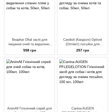
Beaphar Oftal засіб для
Candioli (Кандіолі) Optivet
чищення очей та видалення
(Оптівет) лосьйон для
слізних плям у собак та котів,
догляду за очима котів та
558 грн
257 грн
50мл
собак, 50мл
AnimAll Гігієнічний спрей для
Canina AUGEN