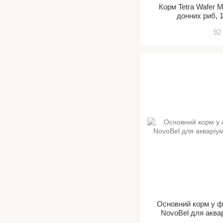
Корм Tetra Wafer 
донних риб, 1
92
Основний корм у ф
NovoBel для аква