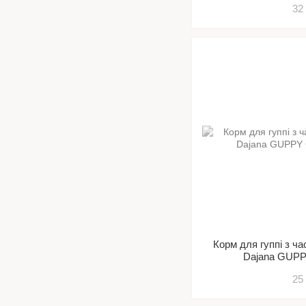
32
Корм для гуппі з ч
Dajana GU
25