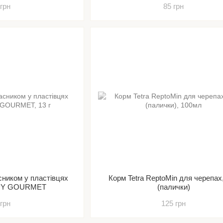
 грн
85 грн
асником у пластівцях
Корм Tetra ReptoMin для черепах,
PPY GOURMET
(палички)
 грн
125 грн