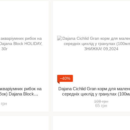
−40%
акваріумних рибок на
Dajana Cichlid Gran корм для мален
ибок) Dajana Block
середніх цихлід у гранулах (100м
Y, 30 г
ЗНИЖКА! 09,2024
108 грн
 грн
65 грн