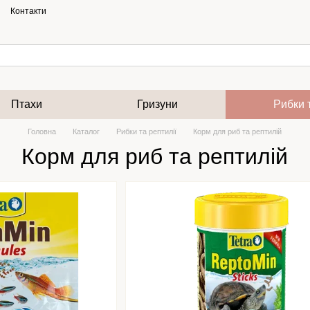
Контакти
Птахи
Гризуни
Рибки 
Головна
Каталог
Рибки та рептилії
Корм для риб та рептилій
Корм для риб та рептилій