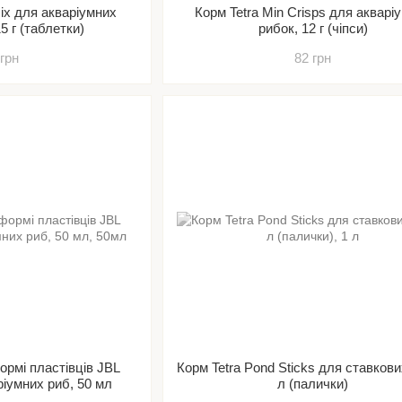
Mix для акваріумних
Корм Tetra Min Crisps для акварі
5 г (таблетки)
рибок, 12 г (чіпси)
 грн
82 грн
ормі пластівців JBL
Корм Tetra Pond Sticks для ставкови
ріумних риб, 50 мл
л (палички)