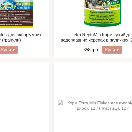
ules для акваріумних
Tetra ReptoMin Корм сухий дл
г (гранули)
водоплавних черепах в паличках, 
Купити
358 грн
Купити