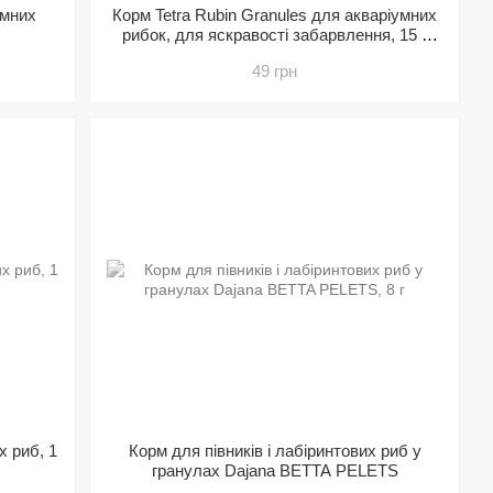
умних
Корм Tetra Rubin Granules для акваріумних
рибок, для яскравості забарвлення, 15 г
(гранули)
49 грн
х риб, 1
Корм для півників і лабіринтових риб у
гранулах Dajana BETTA PELETS