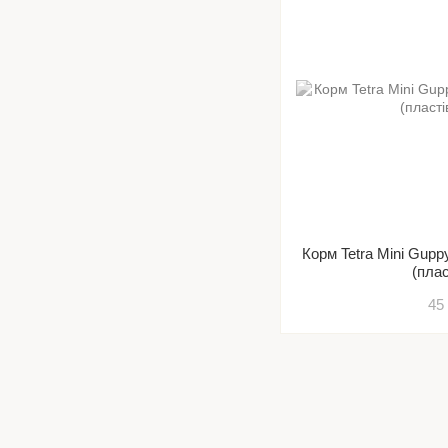
Корм Tetra Mini Guppy
(плас
45