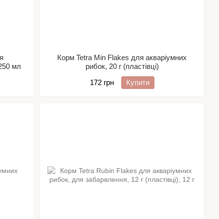
я
Корм Tetra Min Flakes для акваріумних
250 мл
рибок, 20 г (пластівці)
172 грн
Купити