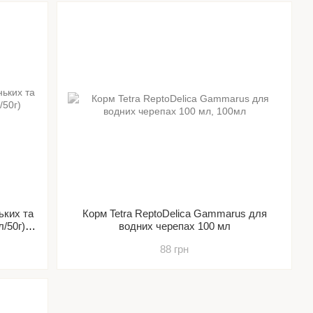
ьких та
Корм Tetra ReptoDelica Gammarus для
л/50г)
водних черепах 100 мл
88 грн