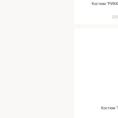
Костюм "РИКК
325
Костюм 