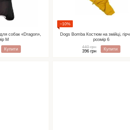
−10%
 для собак «Dragon»,
Dogs Bomba Костюм на змійці, гірч
мір М
розмір 6
440 грн
Купити
Купити
396 грн