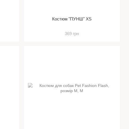
к
Костюм "ПУНШ" XS
369 грн