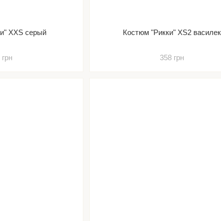
ки" XXS серый
Костюм "Рикки" XS2 василе
 грн
358 грн