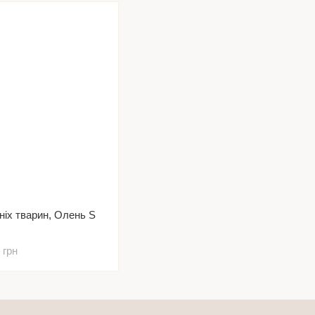
іх тварин, Олень S
 грн