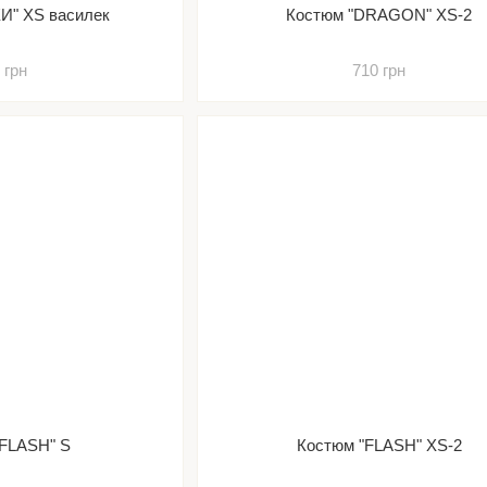
И" XS василек
Костюм "DRAGON" XS-2
 грн
710 грн
"FLASH" S
Костюм "FLASH" XS-2