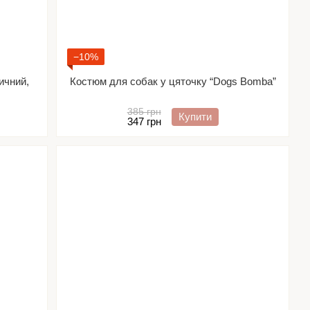
−10%
ичний,
Костюм для собак у цяточку “Dogs Bomba”
385 грн
Купити
347 грн