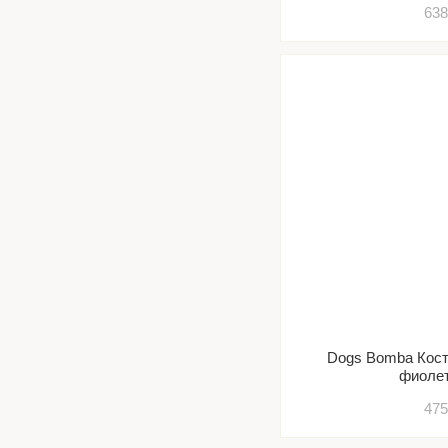
638
Dogs Bomba Кост
фиоле
475