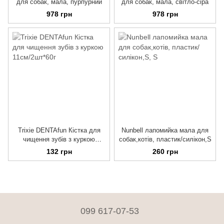
для собак, мала, пурпурний
для собак, мала, світло-сіра
978 грн
978 грн
Trixie DENTAfun Кістка для
Nunbell лапомийка мала для
чищення зубів з куркою
собак,котів, пластик/силікон,S
11см/2шт*60г
132 грн
260 грн
099 617-07-53