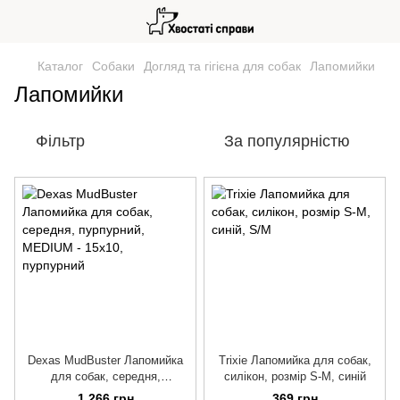
Каталог
Собаки
Догляд та гігієна для собак
Лапомийки
Лапомийки
Фільтр
За популярністю
Dexas MudBuster Лапомийка
Trixie Лапомийка для собак,
для собак, середня,
силікон, розмір S-M, синій
пурпурний
1 266 грн
369 грн