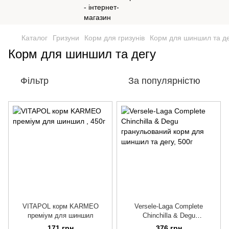
Каталог
Гризуни
Корм для гризунів
Корм для шиншил та д
Корм для шиншил та дегу
Фільтр
За популярністю
VITAPOL корм KARMEO
Versele-Laga Complete
преміум для шиншил
Chinchilla & Degu
гранульований корм для
171 грн
376 грн