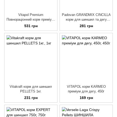
Vitapol Premium
Padovan GRANDMIX CINCILLA
Повнораціонний корм преміум,
корм для шиншил та дегу
для шиншил, м'яка упаковка,
850г
531 грн
281 грн
750 г
Vitakraft корм для шиншил
VITAPOL корм KARMEO
PELLETS 1кг.
преміум для дегу, 450г
231 грн
169 грн