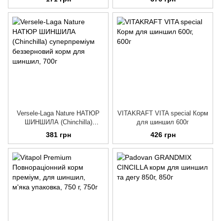
шиншил та дегу
Versele-Laga Nature НАТЮР
VITAKRAFT VITA special Корм
ШИНШИЛА (Chinchilla)
для шиншил 600г
суперпреміум беззерновий
381 грн
426 грн
корм для шиншил