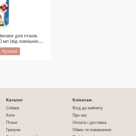
berator для птахів,
 мл (від зовнішніх
зитів)
Купити
Каталог
Клієнтам
Собаки
Вхід до кабінету
Коти
Про нас
Птахи
Оплата і доставка
Гризуни
Обмін та повернення