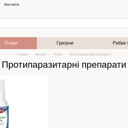
Контакти
Птахи
Гризуни
Рибки 
Головна
Каталог
Птахи
Протипаразитарні препарати
Протипаразитарні препарати