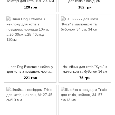
блістері для кота, 10х1200 мм
для котів з повідцем,
блакитна,ш 10мм, а:20-
120 грн
182 грн
30см,в:25-40см,д 110см
Шлея Dog Extreme з нейлону
Нашийник для котів "Кусь" з
для котів з повідцем, чорна,ш
малюнком та бубоном 34 см
10мм, а:20-30см,в:25-40см,д
221 грн
75 грн
110см