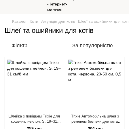
Каталог
Коти
Амуніція для котів
Шлеї та ошийники для коті
Шлеї та ошийники для котів
Фільтр
За популярністю
Шлейка з повідцем Trixie для
Trixie Автомобільна шлея з
кошенят, нейлон, S: 19–31
ременем безпеки для кота,
см/8 мм
червона
259 грн
304 грн