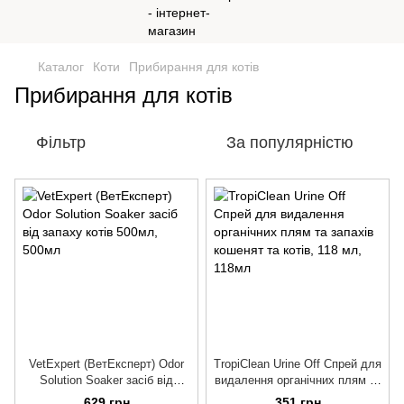
Каталог
Коти
Прибирання для котів
Прибирання для котів
Фільтр
За популярністю
VetExpert (ВетЕксперт) Odor
TropiClean Urine Off Спрей для
Solution Soaker засіб від
видалення органічних плям та
запаху котів 500мл
запахів кошенят та котів, 118
629 грн
351 грн