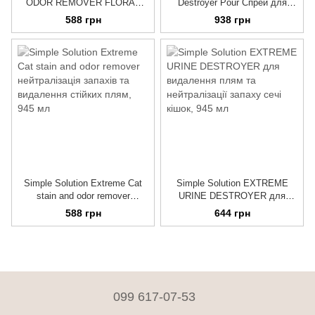
ODOR REMOVER FLORAL
Destroyer Pour Спрей для
FRESH засіб для видалення
усунення запахів сечі котів,
588 грн
938 грн
плям та запахів тварин, 945
946 мл
мл
Simple Solution Extreme Cat
Simple Solution EXTREME
stain and odor remover
URINE DESTROYER для
нейтралізація запахів та
видалення плям та
588 грн
644 грн
видалення стійких плям
нейтралізації запаху сечі
кішок
099 617-07-53