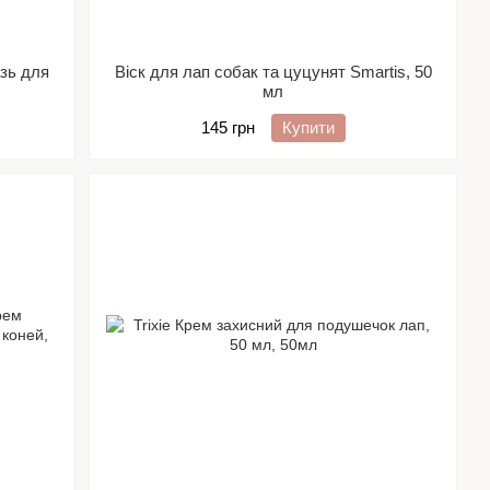
зь для
Віск для лап собак та цуцунят Smartis, 50
мл
145 грн
Купити