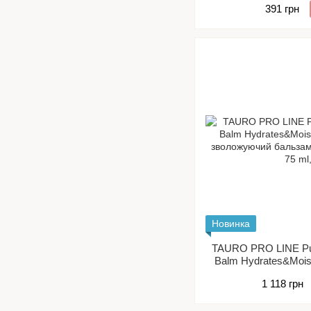
391 грн
Новинка
TAURO PRO LINE Pu
Balm Hydrates&Mois
зволожуючий баль
1 118 грн
собак