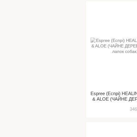
Espree (Еспрі) HEA
& ALOE (ЧАЙНЕ ДЕ
для лапок 
346