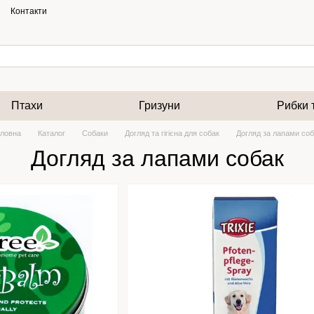
Контакти
Птахи
Гризуни
Рибки 
оловна
Каталог
Собаки
Догляд та гігієна для собак
Догляд за лапами соб
Догляд за лапами собак