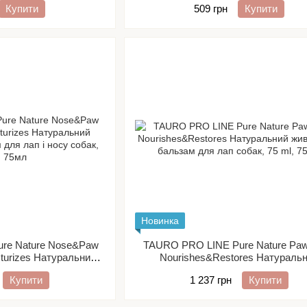
Купити
509 грн
Купити
Новинка
re Nature Nose&Paw
TAURO PRO LINE Pure Nature Pa
turizes Натуральний
Nourishes&Restores Натураль
зам для лап і носу
живильний бальзам для лап собак,
Купити
1 237 грн
Купити
, 75 ml