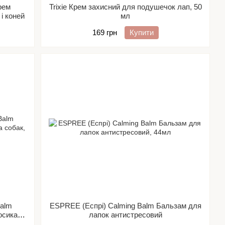
рем
Trixie Крем захисний для подушечок лап, 50
 і коней
мл
169 грн
Купити
Balm
ESPREE (Еспрі) Calming Balm Бальзам для
осика
лапок антистресовий