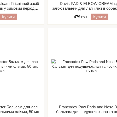
alsam Гігієнічний засіб
Davis PAD & ELBOW CREAM к
тів у зимовий період
загоювальний для лап і ліктів собак
, 100 мл
Купити
479 грн
Купити
tor Бальзам для лап
Francodex Paw Pads and Nose 
ильними оліями, 50 мл
бальзам для подушечок лап та н
собак