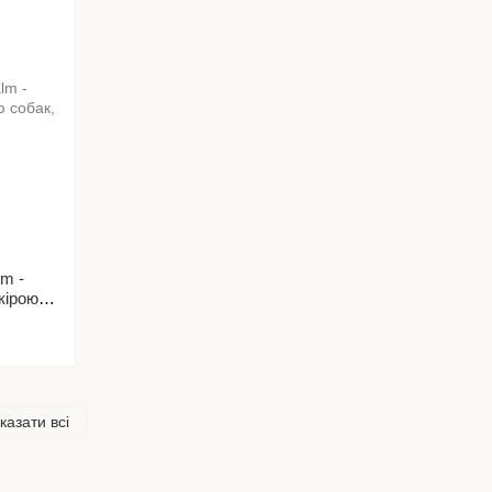
m -
кірою
казати всі