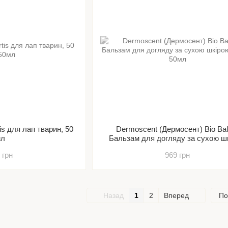
s для лап тварин, 50
Dermoscent (Дермосент) Bio Bal
мл
Бальзам для догляду за сухою ш
собак
 грн
969 грн
Назад
1
2
Вперед
По