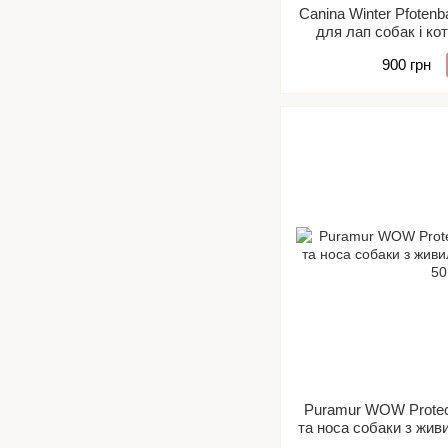
Canina Winter Pfotenb
для лап собак і ко
бальзам
900 грн
Puramur WOW Protec
та носа собаки з жив