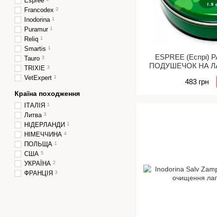
Espree
Francodex
2
Inodorina
1
Puramur
1
Reliq
1
Smartis
1
ESPREE (Еспрі)
Tauro
3
ПОДУШЕЧОК НА ЛА
TRIXIE
3
лапок
VetExpert
1
483 грн
Країна походження
ІТАЛІЯ
1
Литва
3
НІДЕРЛАНДИ
1
НІМЕЧЧИНА
4
ПОЛЬЩА
1
США
5
УКРАЇНА
2
ФРАНЦІЯ
3