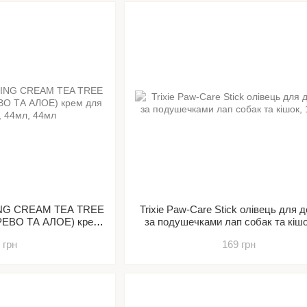
LING CREAM TEA TREE
Trixie Paw-Care Stick олівець для 
РЕВО ТА АЛОЕ) крем
за подушечками лап собак та кішо
собак, 44мл
 грн
169 грн