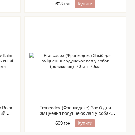
608 грн
Купити
w Balm
Francodex (Франкодекс) Засіб для
ний
зміцнення подушечок лап у собак
 75 ml
(роликовий), 70 мл
609 грн
Купити