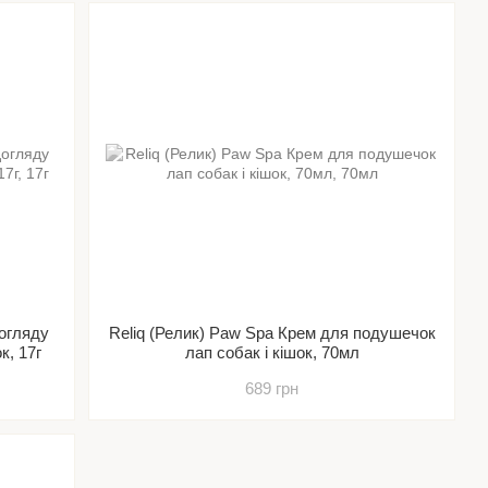
догляду
Reliq (Релик) Paw Spa Крем для подушечок
к, 17г
лап собак і кішок, 70мл
689 грн