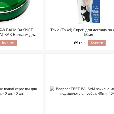
 PAW BALM ЗАХИСТ
Trixie (Тріксі) Спрей для догляду за
ПКАХ Бальзам для
50мл
, 44мл
Купити
169 грн
Купити