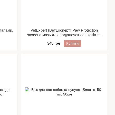
 лапами,
VetExpert (ВетЕксперт) Paw Protection
захисна мазь для подушечок лап котів та
собак, 75мл
349 грн
Купити