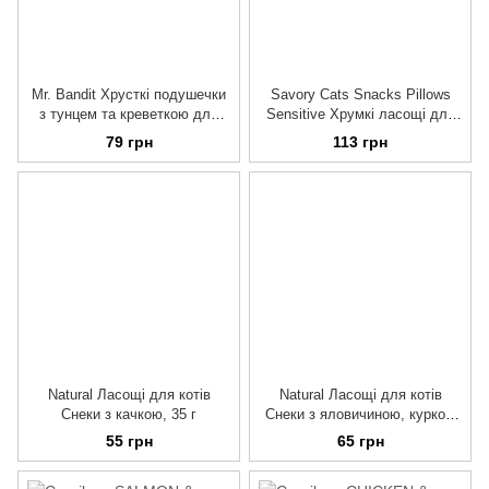
Mr. Bandit Хрусткі подушечки
Savory Cats Snacks Pillows
з тунцем та креветкою для
Sensitive Хрумкі ласощі для
котів, 40 г
дорослих котів з чутливим
79 грн
113 грн
травленням, 60 г
Natural Ласощі для котів
Natural Ласощі для котів
Снеки з качкою, 35 г
Снеки з яловичиною, куркою
та льоном, 35 г
55 грн
65 грн