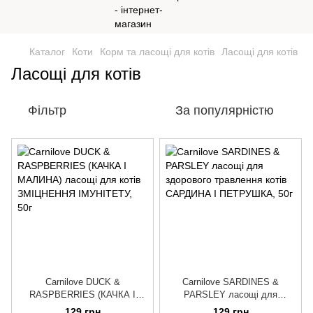
Каталог
Коти
Корм та ласощі для котів
Ласощі для котів
Ласощі для котів
Фільтр
За популярністю
Carnilove DUCK &
Carnilove SARDINES &
RASPBERRIES (КАЧКА І
PARSLEY ласощі для
МАЛИНА) ласощі для котів
здорового травлення котів
129 грн
129 грн