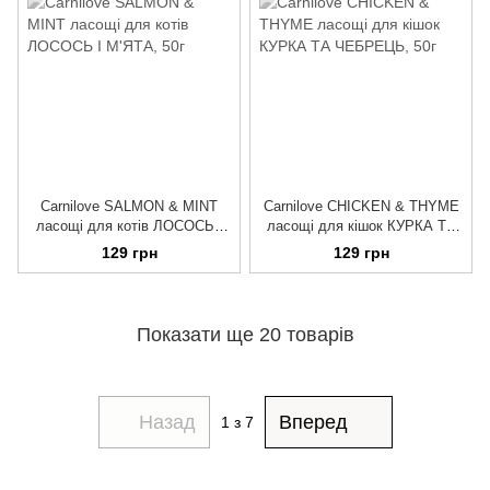
Carnilove SALMON & MINT
Carnilove CHICKEN & THYME
ласощі для котів ЛОСОСЬ І
ласощі для кішок КУРКА ТА
М'ЯТА, 50г
ЧЕБРЕЦЬ, 50г
129 грн
129 грн
Показати ще 20 товарів
Назад
Вперед
1
з 7