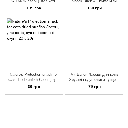
SALMON ласощі для котів
Snack Duck & Thyme м'які
ЛОСОСЬ 60 г
ласощі для травлення у котів
139 грн
130 грн
КАЧКА, 50 г
Nature's Protection snack for
Mr. Bandit Ласощі для котів
cats dried sunfish Ласощі для
Хрусткі подушечки з тунцем,
котів, сушені сонячні окуні, 20
40 г
66 грн
79 грн
г