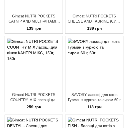
Gimсat NUTRI POCKETS
Gimсat NUTRI POCKETS
CATNIP AND MULTI-VITAMIN
CHEESE AND TAURINE (CИР і
(КОТЯЧА МЯТА І ВІТАМІНИ)
таурин подушечки) ласощі
139 грн
139 грн
ласощі для кішок 60 г
для кішок 60 г
Gimсat NUTRI POCKETS
SAVORY ласощі для котів
COUNTRY MIX ласощі для
Гурман з куркою та сиром.60 г
кішок КАНТРІ МІКС, 150г
259 грн
113 грн