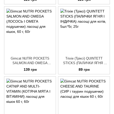
ЗМІЦНЕННЯ ІМУНІТЕТУ, 50г
САРДИНА І ПЕТРУШКА, 50г
Gimсat NUTRI POCKETS
Trixie (Тріксі) QUINTETT
SALMON AND OMEGA
STICKS (ПАЛИЧКИ ЯГНЯ І
(ЛОСОСЬ І ОМЕГА
ІНДИЧКА) ласощі для котів,
139 грн
89 грн
подушечки) ласощі для кішок,
5шт.*5г
60 г