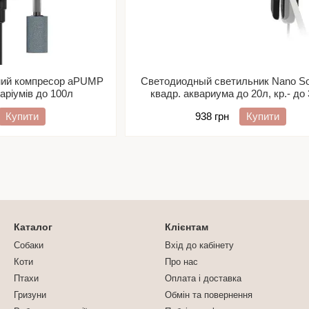
ний компресор aPUMP
Светодиодный светильник Nano So
аріумів до 100л
квадр. аквариума до 20л, кр.- до 
5500K, 250 люм, черный
Купити
938 грн
Купити
Каталог
Клієнтам
Собаки
Вхід до кабінету
Коти
Про нас
Птахи
Оплата і доставка
Гризуни
Обмін та повернення