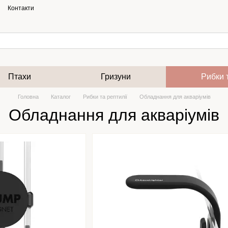
Контакти
Птахи
Гризуни
Рибки 
Головна
Каталог
Рибки та рептилії
Обладнання для акваріумів
Обладнання для акваріумів