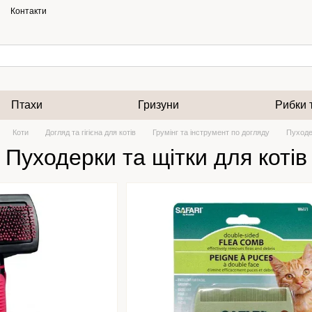
Контакти
Птахи
Гризуни
Рибки 
Коти
Догляд та гігієна для котів
Грумінг та інструмент по догляду
Пуходер
Пуходерки та щітки для котів