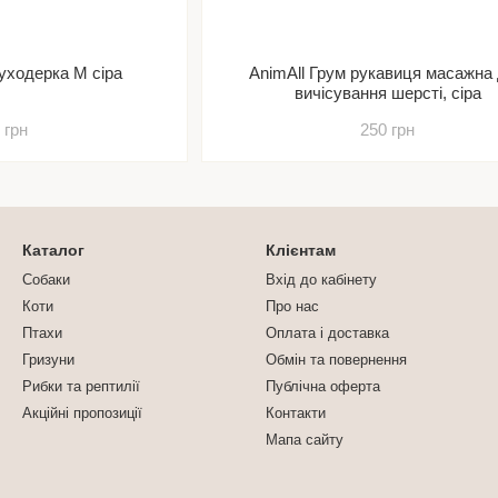
уходерка М сіра
AnimAll Грум рукавиця масажна
вичісування шерсті, сіра
 грн
250 грн
Каталог
Клієнтам
Собаки
Вхід до кабінету
Коти
Про нас
Птахи
Оплата і доставка
Гризуни
Обмін та повернення
Рибки та рептилії
Публічна оферта
Акційні пропозиції
Контакти
Мапа сайту