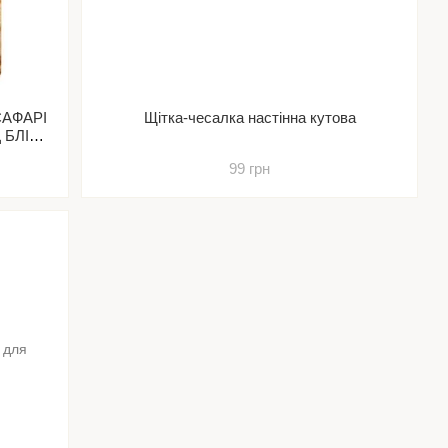
 САФАРІ
Щітка-чесалка настінна кутова
 БЛІХ
99 грн