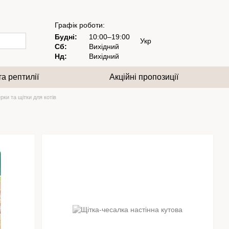
Графік роботи:
Будні:
10:00–19:00
Укр
Сб:
Вихідний
Нд:
Вихідний
та рептилії
Акційні пропозиції
ки та щітки для котів