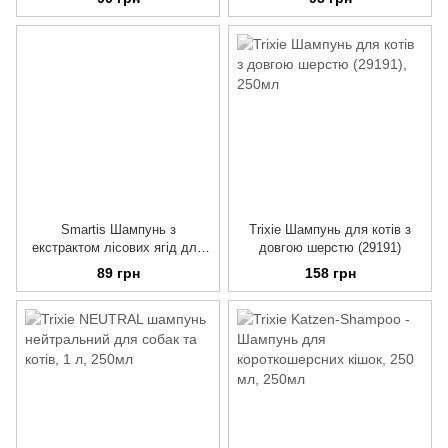
Smartis Шампунь з
Trixie Шампунь для котів з
екстрактом лісових ягід для
довгою шерстю (29191)
кошенят та цуценят усіх
89 грн
158 грн
порід, 220 мл