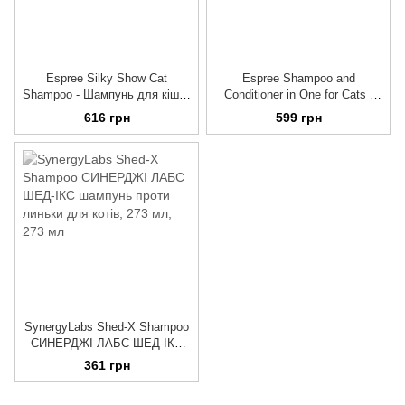
Espree Silky Show Cat
Espree Shampoo and
Shampoo - Шампунь для кішок
Conditioner in One for Cats -
з протеїнами шовку, 355 мл
Шампунь і кондиціонер 2-в-1
616 грн
599 грн
для кішок, 355 мл
SynergyLabs Shed-X Shampoo
СИНЕРДЖІ ЛАБС ШЕД-ІКС
шампунь проти линьки для
361 грн
котів, 273 мл