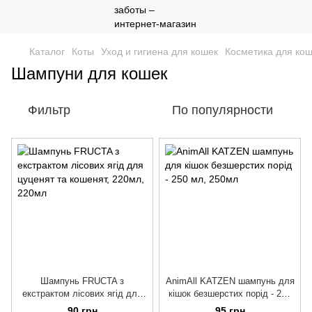
Каталог
Коты
Уход и гигиена для кошек
Косметика для ко
Шампуни для кошек
Фильтр
По популярности
Шампунь FRUCTA з
AnimAll KATZEN шампунь для
екстрактом лісових ягід для
кішок безшерстих порід - 250
цуценят та кошенят, 220мл
мл
90 грн
95 грн