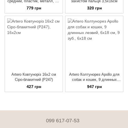
средний, пластик, металл, 5 х
захистом пальця 3,5х16см
18 см
779 грн
320 грн
Artero Ковтуноріз 16х2 см
Artero Колтунорез Apollo для
Сіро-блакитний (P247)
собак и кошек, 9 длинных
лезвий, 6x18 см
427 грн
947 грн
099 617-07-53