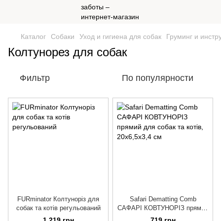
Каталог
Собаки
Уход и гигиена для собак
Груминг и инстр
Колтунорез для собак
Фильтр
По популярности
FURminator Колтуноріз для
Safari Dematting Comb
собак та котів регульований
САФАРІ КОВТУНОРІЗ прямий
для собак та котів
1 219 грн
719 грн